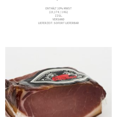
ENTHÄLT 10% MWST
(
23,17
€
/ 1 KG)
ZZGL.
VERSAND
LIEFERZEIT: SOFORT LIEFERBAR