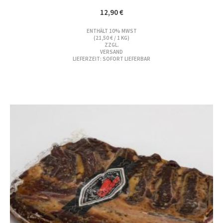
12,90
€
ENTHÄLT 10% MWST
(
21,50
€
/ 1 KG)
ZZGL.
VERSAND
LIEFERZEIT: SOFORT LIEFERBAR