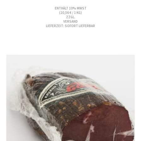
ENTHÄLT 10% MWST
(
20,56
€
/ 1 KG)
ZZGL.
VERSAND
LIEFERZEIT: SOFORT LIEFERBAR