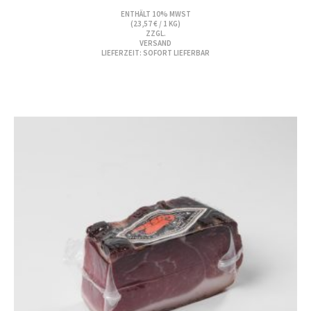
ENTHÄLT 10% MWST
(
23,57
€
/ 1 KG)
ZZGL.
VERSAND
LIEFERZEIT: SOFORT LIEFERBAR