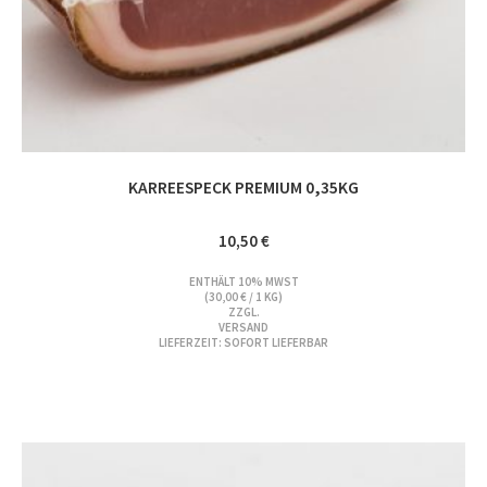
KARREESPECK PREMIUM 0,35KG
10,50
€
ENTHÄLT 10% MWST
(
30,00
€
/ 1 KG)
ZZGL.
VERSAND
LIEFERZEIT: SOFORT LIEFERBAR