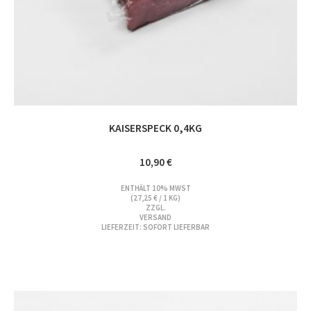
KAISERSPECK 0,4KG
10,90
€
ENTHÄLT 10% MWST
(
27,25
€
/ 1 KG)
ZZGL.
VERSAND
LIEFERZEIT: SOFORT LIEFERBAR