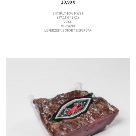
10,90
€
ENTHÄLT 10% MWST
(
27,25
€
/ 1 KG)
ZZGL.
VERSAND
LIEFERZEIT: SOFORT LIEFERBAR