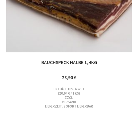
BAUCHSPECK HALBE 1,4KG
28,90
€
ENTHÄLT 10% MWST
(
20,64
€
/ 1 KG)
ZZGL.
VERSAND
LIEFERZEIT: SOFORT LIEFERBAR