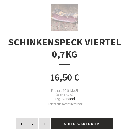
SCHINKENSPECK VIERTEL
0,7KG
16,50
€
Enthält 10% MwSt
(
23,57
€
/ 1 kg)
zzgl.
Versand
Lieferzeit: sofort lieferbar
+
-
IN DEN WARENKORB