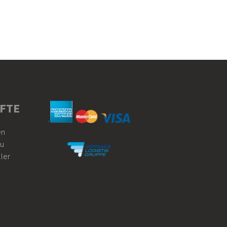
FTE
en
u
ller