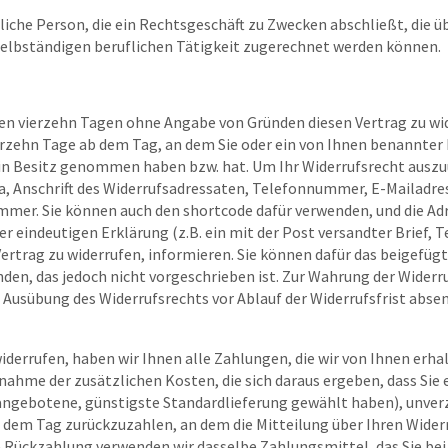
rliche Person, die ein Rechtsgeschäft zu Zwecken abschließt, die 
selbständigen beruflichen Tätigkeit zugerechnet werden können.
nen vierzehn Tagen ohne Angabe von Gründen diesen Vertrag zu wid
erzehn Tage ab dem Tag, an dem Sie oder ein von Ihnen benannter D
n in Besitz genommen haben bzw. hat. Um Ihr Widerrufsrecht ausz
, Anschrift des Widerrufsadressaten, Telefonnummer, E-Mailadres
mmer. Sie können auch den shortcode dafür verwenden, und die Adr
er eindeutigen Erklärung (z.B. ein mit der Post versandter Brief, T
Vertrag zu widerrufen, informieren. Sie können dafür das beigefüg
en, das jedoch nicht vorgeschrieben ist. Zur Wahrung der Widerrufs
ie Ausübung des Widerrufsrechts vor Ablauf der Widerrufsfrist abse
iderrufen, haben wir Ihnen alle Zahlungen, die wir von Ihnen erha
nahme der zusätzlichen Kosten, die sich daraus ergeben, dass Sie 
s angebotene, günstigste Standardlieferung gewählt haben), unver
dem Tag zurückzuzahlen, an dem die Mitteilung über Ihren Widerru
e Rückzahlung verwenden wir dasselbe Zahlungsmittel, das Sie bei