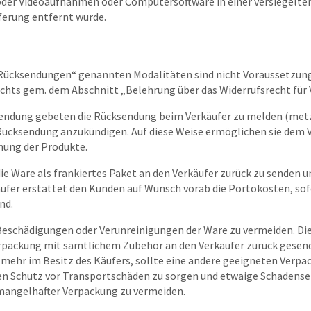
 oder Videoaufnahmen oder Computersoftware in einer versiegelte
ferung entfernt wurde.
„Rücksendungen“ genannten Modalitäten sind nicht Voraussetzung
chts gem. dem Abschnitt „Belehrung über das Widerrufsrecht für 
endung gebeten die Rücksendung beim Verkäufer zu melden (metz
Rücksendung anzukündigen. Auf diese Weise ermöglichen sie dem V
nung der Produkte.
 Ware als frankiertes Paket an den Verkäufer zurück zu senden u
ufer erstattet den Kunden auf Wunsch vorab die Portokosten, sof
nd.
schädigungen oder Verunreinigungen der Ware zu vermeiden. Die
erpackung mit sämtlichem Zubehör an den Verkäufer zurück gesende
 mehr im Besitz des Käufers, sollte eine andere geeigneten Verp
den Schutz vor Transportschäden zu sorgen und etwaige Schadens
mangelhafter Verpackung zu vermeiden.