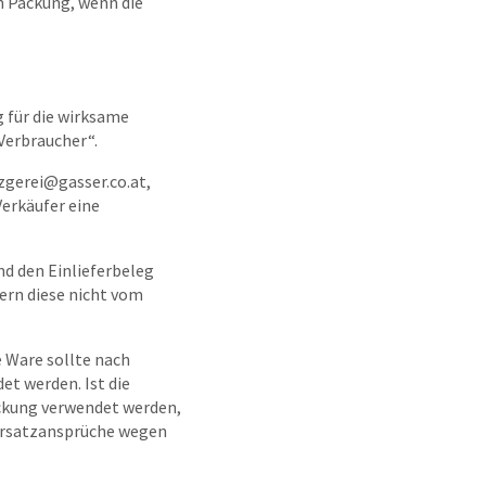
n Packung, wenn die
 für die wirksame
Verbraucher“.
gerei@gasser.co.at,
erkäufer eine
nd den Einlieferbeleg
ern diese nicht vom
 Ware sollte nach
t werden. Ist die
ackung verwendet werden,
ersatzansprüche wegen