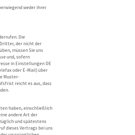
überwiegend weder ihrer
errufen. Die
ritter, der nicht der
uüben, müssen Sie uns
se und, sofern
esse in Einstellungen DE
elefax oder E-Mail) über
te Muster-
frist reicht es aus, dass
nden.
lten haben, einschließlich
eine andere Art der
züglich und spätestens
f dieses Vertrags bei uns
 der ursprünglichen