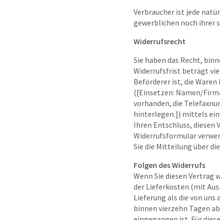
Verbraucher ist jede natü
gewerblichen noch ihrer 
Widerrufsrecht
Sie haben das Recht, bin
Widerrufsfrist beträgt vi
Beförderer ist, die Ware
([Einsetzen: Namen/Firma
vorhanden, die Telefaxnu
hinterlegen.]) mittels ein
Ihren Entschluss, diesen 
Widerrufsformular verwend
Sie die Mitteilung über d
Folgen des Widerrufs
Wenn Sie diesen Vertrag w
der Lieferkosten (mit Aus
Lieferung als die von un
binnen vierzehn Tagen ab 
eingegangen ist. Für dies