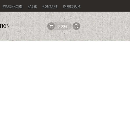
WARENKORB
KASSE
KONTAKT
IMPRESSUM
TION
0,00
€