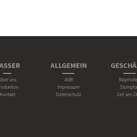
ASSER
ALLGEMEIN
GESCHÄ
Über uns
AGB
Mayrhof
roduktion
Impressum
Stumpfa
Kontakt
Datenschutz
Zell am Zi