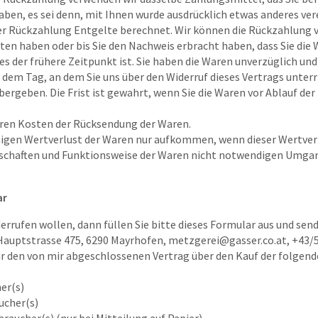
ben, es sei denn, mit Ihnen wurde ausdrücklich etwas anderes vere
r Rückzahlung Entgelte berechnet. Wir können die Rückzahlung ve
ten haben oder bis Sie den Nachweis erbracht haben, dass Sie die
s der frühere Zeitpunkt ist. Sie haben die Waren unverzüglich und
dem Tag, an dem Sie uns über den Widerruf dieses Vertrags unterr
ergeben. Die Frist ist gewahrt, wenn Sie die Waren vor Ablauf der
aren Kosten der Rücksendung der Waren.
aigen Wertverlust der Waren nur aufkommen, wenn dieser Wertverl
nschaften und Funktionsweise der Waren nicht notwendigen Umga
ar
errufen wollen, dann füllen Sie bitte dieses Formular aus und sende
auptstrasse 475, 6290 Mayrhofen, metzgerei@gasser.co.at, +43/
wir den von mir abgeschlossenen Vertrag über den Kauf der folgen
er(s)
ucher(s)
braucher(s) (nur bei Mitteilung auf Papier)